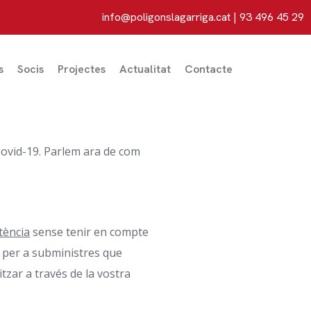
info@poligonslagarriga.cat
| 93 496 45 29
s
Socis
Projectes
Actualitat
Contacte
Covid-19. Parlem ara de com
tència
sense tenir en compte
t per a subministres que
tzar a través de la vostra