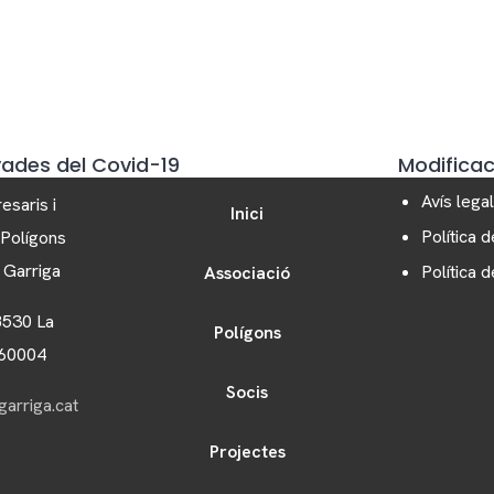
vades del Covid-19
Modificaci
Avís legal
esaris i
Inici
Política d
 Polígons
a Garriga
Política 
Associació
8530 La
Polígons
060004
Socis
arriga.cat
Projectes