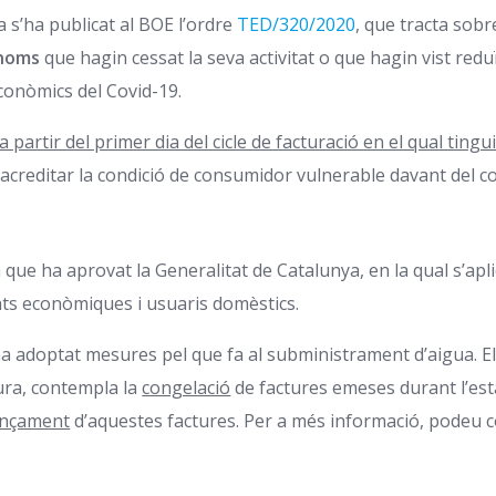
 s’ha publicat al BOE l’ordre
TED/320/2020
, que tracta sobre
ònoms
que hagin cessat la seva activitat o que hagin vist redu
conòmics del Covid-19.
a partir del primer dia del cicle de facturació en el qual tingui
 d’acreditar la condició de consumidor vulnerable davant del c
ue ha aprovat la Generalitat de Catalunya, en la qual s’apl
tats econòmiques i usuaris domèstics.
 adoptat mesures pel que fa al subministrament d’aigua. Els
ura, contempla la
congelació
de factures emeses durant l’esta
ançament
d’aquestes factures. Per a més informació, podeu c