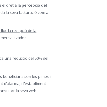
 el dret a la
percepció del
ïda la seva facturació com a
 lloc la recepció de la
omercialitzador.
ica
una reducció del 50% del
 beneficiaris son les pimes i
t d’alarma, i l’establiment
onsultar la seva web