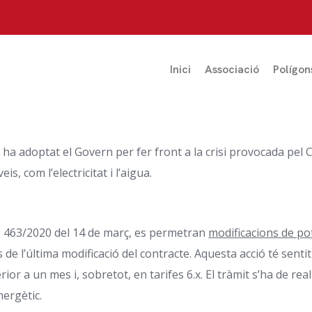
Inici
Associació
Polígon
a adoptat el Govern per fer front a la crisi provocada pel 
s, com l’electricitat i l’aigua.
D 463/2020 del 14 de març, es permetran
modificacions de po
de l’última modificació del contracte. Aquesta acció té senti
 a un mes i, sobretot, en tarifes 6.x. El tràmit s’ha de reali
nergètic.