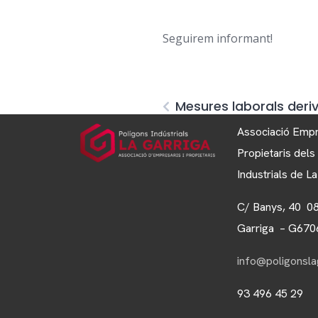
Seguirem informant!
Mesures laborals deri
Associació Empr
Propietaris dels
Industrials de L
C/ Banys, 40 0
Garriga – G67
info@poligonslag
93 496 45 29