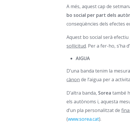
A més, aquest cap de setmana
bo social per part dels aut
conseqüències dels efectes e
Aquest bo social serà efectiu
sol·licitud
. Per a fer-ho, s’ha
AIGUA
D’una banda tenim la mesura q
cànon
de l’aigua per a activi
D’altra banda,
Sorea
també ha
els autònoms i, aquesta mes
d’un pla personalitzat de
fin
(
www.sorea.cat
).