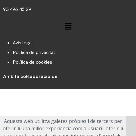
93 496 45 29
Avís legal
Política de privacitat
Política de cookies
Amb la col·laboració de
Web dissenyat per
Dosis Comunicació
Copyright 2025 © Polígons La Garriga
Aquesta web utilitza galetes pròpies i de tercers per
oferir-li una millor experiència com a usuari i oferir-li
continguts adaptats als seus interessos, d'acord als