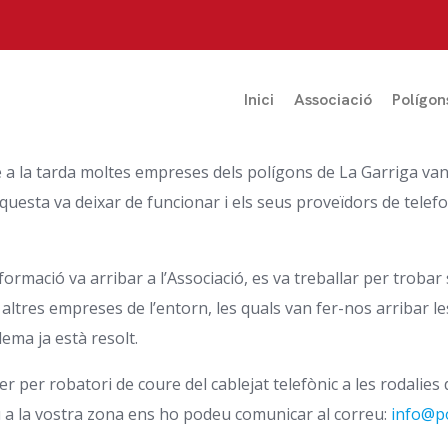
Inici
Associació
Polígon
 a la tarda moltes empreses dels polígons de La Garriga van
 aquesta va deixar de funcionar i els seus proveïdors de tele
rmació va arribar a l’Associació, es va treballar per trobar 
 altres empreses de l’entorn, les quals van fer-nos arribar le
ema ja està resolt.
er per robatori de coure del cablejat telefònic a les rodalie
iu a la vostra zona ens ho podeu comunicar al correu:
info@po