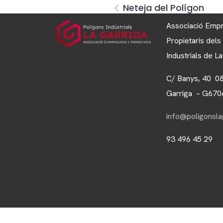
Neteja del Polígon
Associació Empr
Propietaris dels
Industrials de L
C/ Banys, 40 0
Garriga – G67
info@poligonslag
93 496 45 29