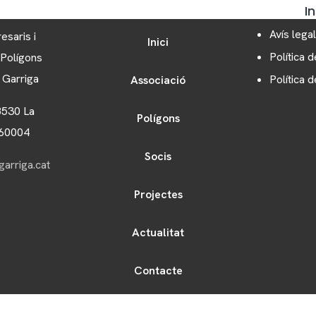
I
Avís legal
esaris i
Inici
Política d
 Polígons
a Garriga
Política 
Associació
8530 La
Polígons
060004
Socis
arriga.cat
Projectes
Actualitat
Contacte