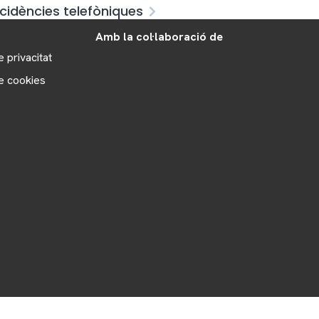
ncidències telefòniques
Amb la col·laboració de
e privacitat
de cookies