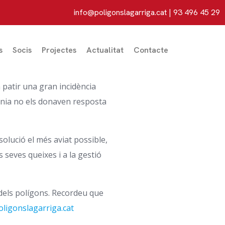
info@poligonslagarriga.cat
| 93 496 45 29
s
Socis
Projectes
Actualitat
Contacte
 patir una gran incidència
fonia no els donaven resposta
solució el més aviat possible,
s seves queixes i a la gestió
s dels polígons. Recordeu que
ligonslagarriga.cat