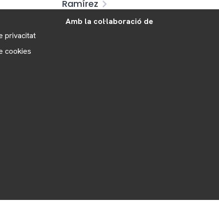
Ramírez
Amb la col·laboració de
e privacitat
de cookies
Copyright 2025 © Polígons La Garriga