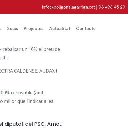
info@poligonslagarriga.cat
| 93 496 45 29
s
Socis
Projectes
Actualitat
Contacte
ix rebaixar un 16% el preu de
stic.
i ELECTRA CALDENSE, AUDAX i
r 100% renovable (amb
 millor que l’indicat a les
 diputat del PSC, Arnau