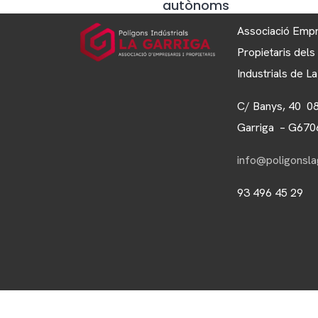
autònoms
Associació Empr
Propietaris dels
Industrials de L
C/ Banys, 40 0
Garriga – G67
info@poligonslag
93 496 45 29
Web dissenyat per
Dosis Comunicació