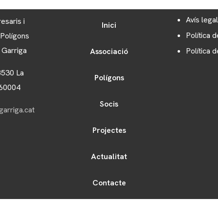
Avís legal
esaris i
Inici
Política d
 Polígons
a Garriga
Política 
Associació
8530 La
Polígons
060004
Socis
arriga.cat
Projectes
Actualitat
Contacte