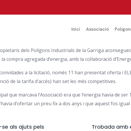
Inici
Associació
Polígon
ropietaris dels Polígons Industrials de la Garriga aconsegue
de la compra agregada d’energia, amb la col·laboració d’Energe
 convidades a la licitació, només 11 han presentat oferta 
ó de la tarifa d’accés) han set les més competitives.
cipal que marcava l’Associació era que l’energia havia de se
s’havia d’ofertar un preu fix a dos anys i que aquest fos igual o
-se als ajuts pels
Trobada amb el