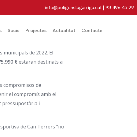
info@poligonslagarriga.cat
| 93 496 45 29
s
Socis
Projectes
Actualitat
Contacte
 municipals de 2022. El
75.990 €
estaran destinats
a
 els compromisos de
enir el compromís amb el
at pressupostària i
 esportiva de Can Terrers “no