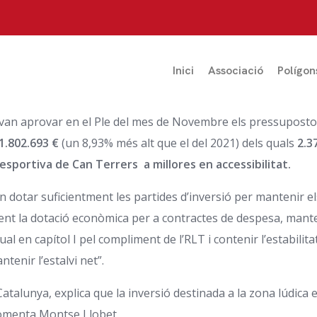
Inici
Associació
Polígon
van aprovar en el Ple del mes de Novembre els pressupostos
1.802.693 €
(un 8,93% més alt que el del 2021) dels quals
2.3
 esportiva de Can Terrers a millores en accessibilitat.
on dotar suficientment les partides d’inversió per mantenir
nt la dotació econòmica per a contractes de despesa, mant
al en capítol I pel compliment de l’RLT i contenir l’estabilit
ntenir l’estalvi net”.
 Catalunya, explica que la inversió destinada a la zona lúdica
 comenta Montse Llobet.