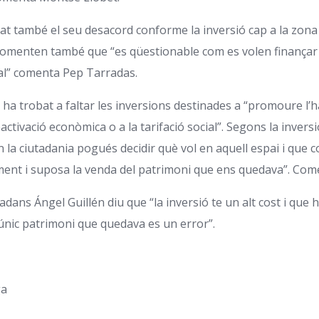
t també el seu desacord conforme la inversió cap a la zona 
. Comenten també que “es qüestionable com es volen finançar
al” comenta Pep Tarradas.
 ha trobat a faltar les inversions destinades a “promoure l’h
eactivació econòmica o a la tarifació social”. Segons la invers
 la ciutadania pogués decidir què vol en aquell espai i que 
ament i suposa la venda del patrimoni que ens quedava”. Come
adans Ángel Guillén diu que “la inversió te un alt cost i que 
l únic patrimoni que quedava es un error”.
ga