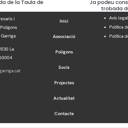
da de la Taula de
Ja podeu consu
trobada de
Avís legal
esaris i
Inici
Política d
 Polígons
a Garriga
Política 
Associació
8530 La
Polígons
060004
Socis
arriga.cat
Projectes
Actualitat
Contacte