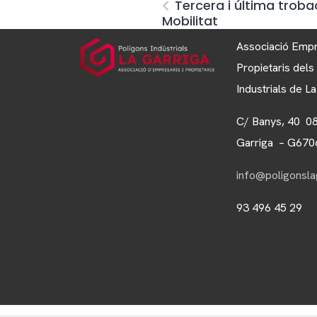
Tercera i última troba
Mobilitat
Associació Empr
Propietaris dels
Industrials de L
C/ Banys, 40 0
Garriga – G67
info@poligonslag
93 496 45 29